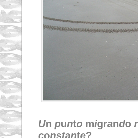
U
n
p
u
n
t
o
m
i
gr
a
n
d
o
c
o
n
s
t
a
n
t
e
?