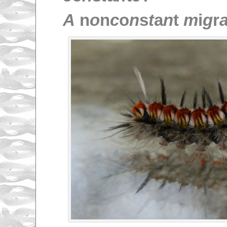
A
n
o
n
c
o
n
s
t
a
n
t
m
i
g
r