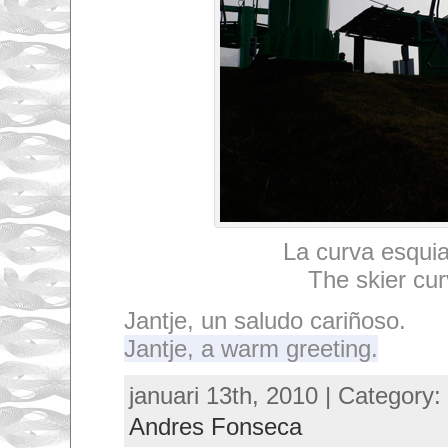
La curva esqui
The skier cu
Jantje, un saludo cariñoso.
Jantje, a warm greeting.
januari 13th, 2010 | Category:
Andres Fonseca